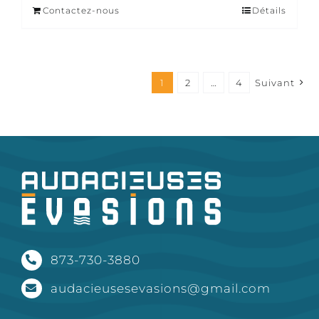
Contactez-nous
Détails
1
2
…
4
Suivant
873-730-3880
audacieusesevasions@gmail.com