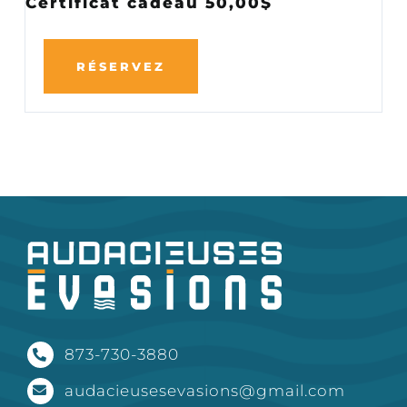
Certificat cadeau 50,00$
RÉSERVEZ
873-730-3880
audacieusesevasions@gmail.com