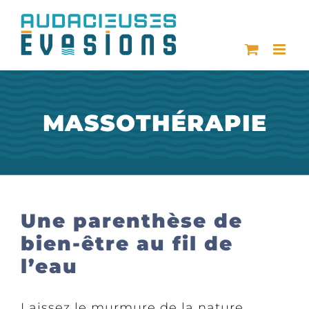
Passer
au
contenu
MASSOTHÉRAPIE
Une parenthèse de
bien-être au fil de
l’eau
Laissez le murmure de la nature