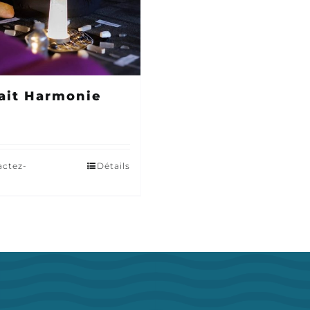
ait Harmonie
actez-
Détails