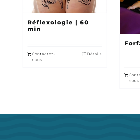
Réflexologie | 60
min
Forf
Contactez-
Détails
nous
Cont
nous