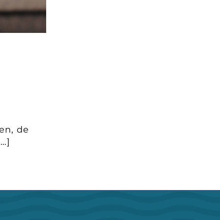
en, de
[…]