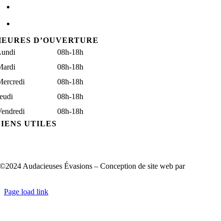
873-730-3880
audacieusesevasions@gmail.com
HEURES D’OUVERTURE
Lundi
08h-18h
Mardi
08h-18h
Mercredi
08h-18h
eudi
08h-18h
Vendredi
08h-18h
LIENS UTILES
ermes Et Conditions
logue
©2024 Audacieuses Évasions – Conception de site web par
Digital
Marketing Solutions
Page load link
Aller
en
haut