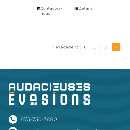
Contactez-
Détails
nous
Précédent
1
…
3
4
873-730-3880