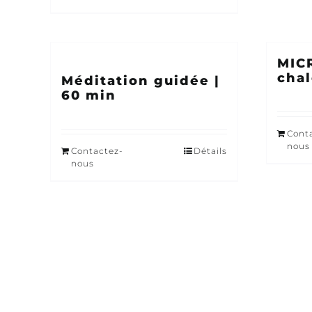
MIC
chal
Méditation guidée |
60 min
Cont
nous
Contactez-
Détails
nous