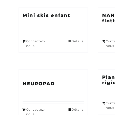
Mini skis enfant
NAN
flot
Contactez-
Détails
Cont
nous
nous
Plan
rigi
NEUROPAD
Cont
nous
Contactez-
Détails
nous