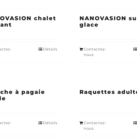
OVASION chalet
NANOVASION su
tant
glace
actez-
Détails
Contactez-
nous
che à pagaie
Raquettes adult
de
actez-
Détails
Contactez-
nous