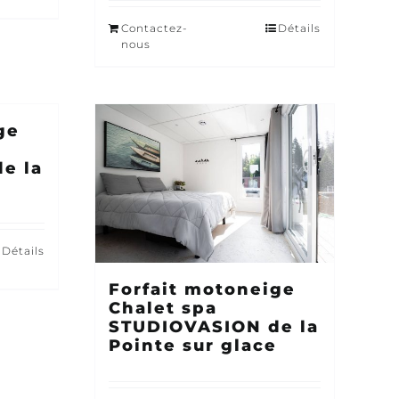
Contactez-
Détails
nous
ge
e la
Détails
Forfait motoneige
Chalet spa
STUDIOVASION de la
Pointe sur glace