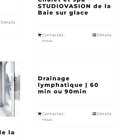
STUDIOVASION de la
Baie sur glace
Détails
Contactez-
Détails
nous
Drainage
lymphatique | 60
min ou 90min
Contactez-
Détails
nous
e la