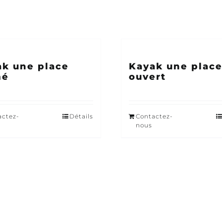
ak une place
Kayak une plac
mé
ouvert
actez-
Détails
Contactez-
nous