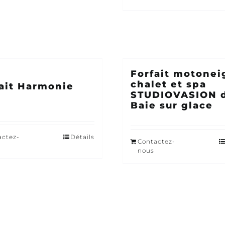
Forfait motonei
chalet et spa
ait Harmonie
STUDIOVASION d
Baie sur glace
actez-
Détails
Contactez-
nous