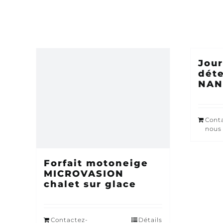
Jour
dét
NAN
Cont
nous
Forfait motoneige
MICROVASION
chalet sur glace
Contactez-
Détails