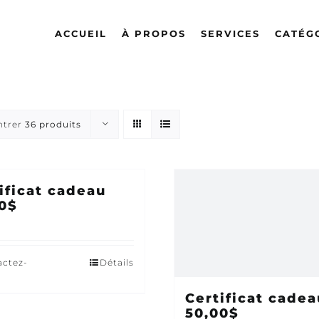
ACCUEIL
À PROPOS
SERVICES
CATÉG
ntrer
36 produits
ificat cadeau
0$
actez-
Détails
Certificat cadea
50,00$