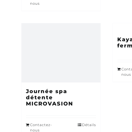
nous
Kay
fer
Cont
nous
Journée spa
détente
MICROVASION
Contactez-
Détails
nous