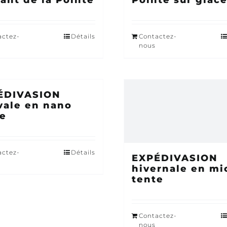
tant de la Pointe
Pointe sur glac
actez-
Détails
Contactez-
nous
ÉDIVASION
vale en nano
te
actez-
Détails
EXPÉDIVASION
hivernale en mi
tente
Contactez-
nous