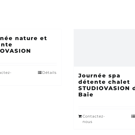
née nature et
ente
OVASION
actez-
Détails
Journée spa
détente chalet
STUDIOVASION d
Baie
Contactez-
nous