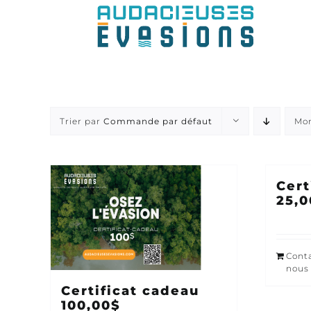
Passer
au
contenu
Trier par
Commande par défaut
Mo
Cert
25,0
Cont
nous
Certificat cadeau
100,00$