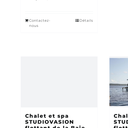
Contactez-
Détails
nous
Chalet et spa
Chal
STUDIOVASION
STU