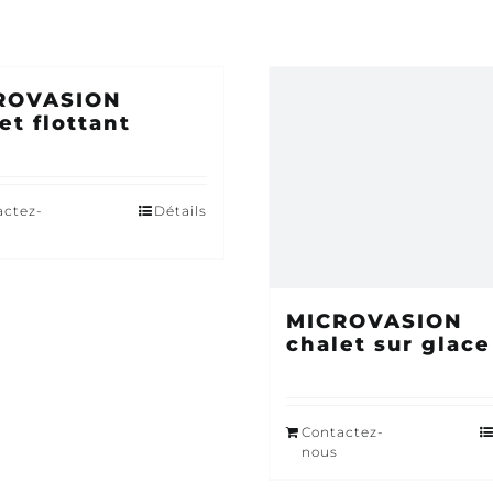
ROVASION
et flottant
actez-
Détails
MICROVASION
chalet sur glace
Contactez-
nous