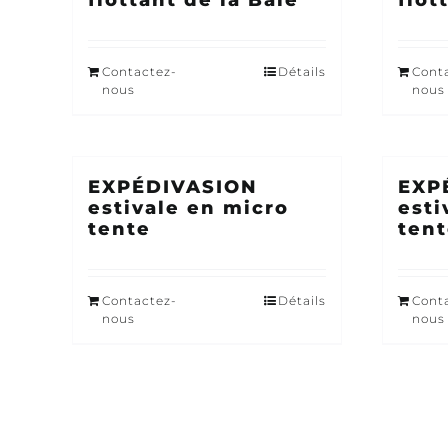
flottant de la Baie
flot
Contactez-
Détails
Cont
nous
nous
EXPÉDIVASION
EXP
estivale en micro
esti
tente
ten
Contactez-
Détails
Cont
nous
nous