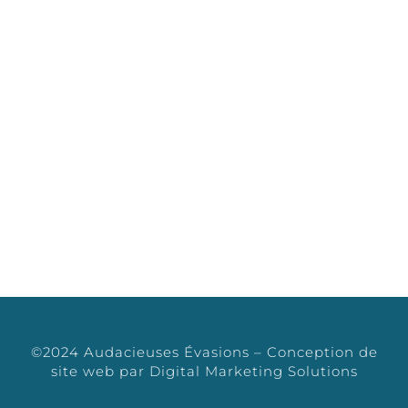
Mercredi
08h-18h
Jeudi
08h-18h
Vendredi
08h-18h
LIENS UTILES
Termes Et Conditions
Blogue
©2024 Audacieuses Évasions – Conception de
site web par
Digital Marketing Solutions